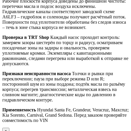
Рабочие плоскости корпуса доведены до финишной чистоты:
перетечки масла и подсос воздуха исключены.
Гидравлические каналы соответствуют заводской схеме
A6LF3 – гидроблок и соленоиды получают расчётный поток.
Поверхности под уплотнители обработаны без следов износа
– течь в зоне стыка корпуса не возникнет.
Проверка в TRT Shop
Каждый насос проходит контроль:
замеряем зазоры шестерён по торцу и радиусу, осматриваем
посадочные зоны на задиры и овальность, проверяем
уплотняемые кромки. Экземпляры с кавитационными
раковинами, следами перегрева или выработкой к отправке не
допускаются.
Признаки неисправности насоса
Толчки и рывки при
переключении; пауза при выборе режима D или R;
посторонний шум из зоны поддона; подтёк масла по разъёму
корпуса; перегрев трансмиссии; металлическая взвесь на
сливном магните; диагностические коды по давлению в
гидравлическом контуре.
Применяемость
Hyundai Santa Fe, Grandeur, Veracruz, Maxcruz;
Kia Sorento, Carnival, Grand Sedona. Перед заказом проверяйте
совместимость по VIN
×